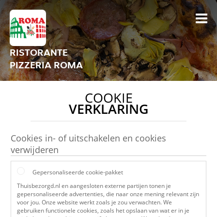
RISTORANTE
PIZZERIA ROMA
COOKIE
VERKLARING
Cookies in- of uitschakelen en cookies
verwijderen
Gepersonaliseerde cookie-pakket
Thuisbezorgd.nl en aangesloten externe partijen tonen je
gepersonaliseerde advertenties, die naar onze mening relevant zijn
voor jou. Onze website werkt zoals je zou verwachten. We
gebruiken functionele cookies, zoals het opslaan van wat er in je